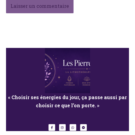
« Choisir ses énergies du jour, ça passe
aussi par
choisir ce que l’on porte. »
F
I
W
F
a
n
h
a
c
s
a
c
e
t
t
e
b
a
s
b
o
g
a
o